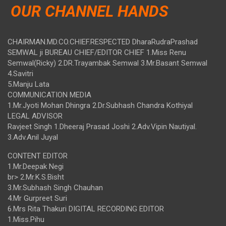
OUR CHANNEL HANDS
CHAIRMAN.MD.CO.CHIEF.RESPECTED DharaRudraPrashad
SEMWAL ji BUREAU CHIEF/EDITOR CHIEF 1.Miss Renu
Semwal(Ricky) 2.DR.Trayambak Semwal 3.Mr.Basant Semwal
4.Savitri
5.Manju Lata
COMMUNICATION MEDIA
1.Mr.Jyoti Mohan Dhingra 2.Dr.Subhash Chandra Kothiyal
LEGAL ADVISOR
Ravjeet Singh 1.Dheeraj Prasad Joshi 2.Adv.Vipin Nautiyal.
3.Adv.Anil Juyal
CONTENT EDITOR
1.Mr.Deepak Negi
br> 2.Mr.K.S.Bisht
3.Mr.Subhash Singh Chauhan
4.Mr Gurpreet Suri
6.Mrs Rita Thakuri DIGITAL RECORDING EDITOR
1.Miss.Pihu