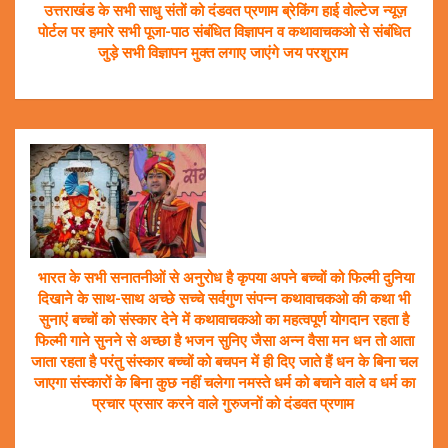
उत्तराखंड के सभी साधु संतों को दंडवत प्रणाम ब्रेकिंग हाई वोल्टेज न्यूज़
पोर्टल पर हमारे सभी पूजा-पाठ संबंधित विज्ञापन व कथावाचकओ से संबंधित
जुड़े सभी विज्ञापन मुक्त लगाए जाएंगे जय परशुराम
भारत के सभी सनातनीओं से अनुरोध है कृपया अपने बच्चों को फिल्मी दुनिया
दिखाने के साथ-साथ अच्छे सच्चे सर्वगुण संपन्न कथावाचकओ की कथा भी
सुनाएं बच्चों को संस्कार देने में कथावाचकओ का महत्वपूर्ण योगदान रहता है
फिल्मी गाने सुनने से अच्छा है भजन सुनिए जैसा अन्न वैसा मन धन तो आता
जाता रहता है परंतु संस्कार बच्चों को बचपन में ही दिए जाते हैं धन के बिना चल
जाएगा संस्कारों के बिना कुछ नहीं चलेगा नमस्ते धर्म को बचाने वाले व धर्म का
प्रचार प्रसार करने वाले गुरुजनों को दंडवत प्रणाम