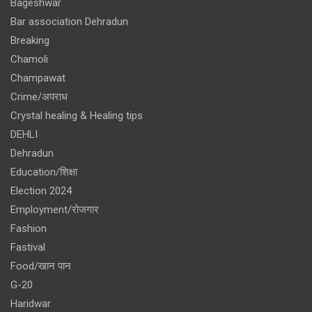
Bageshwar
Bar association Dehradun
Breaking
Chamoli
Champawat
Crime/अपराध
Crystal healing & Healing tips
DEHLI
Dehradun
Education/शिक्षा
Election 2024
Employment/रोजगार
Fashion
Fastival
Food/खान पान
G-20
Haridwar