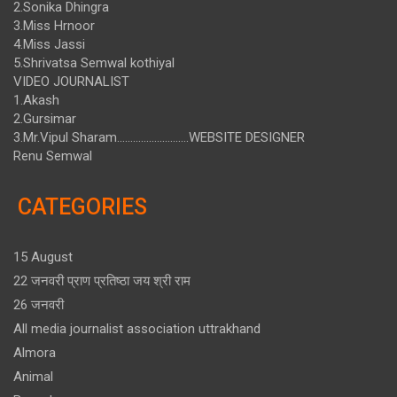
2.Sonika Dhingra
3.Miss Hrnoor
4.Miss Jassi
5.Shrivatsa Semwal kothiyal
VIDEO JOURNALIST
1.Akash
2.Gursimar
3.Mr.Vipul Sharam...........................WEBSITE DESIGNER
Renu Semwal
CATEGORIES
15 August
22 जनवरी प्राण प्रतिष्ठा जय श्री राम
26 जनवरी
All media journalist association uttrakhand
Almora
Animal