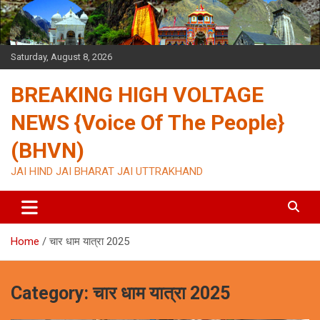
Skip
to
content
Saturday, August 8, 2026
BREAKING HIGH VOLTAGE
NEWS {Voice Of The People}
(BHVN)
JAI HIND JAI BHARAT JAI UTTRAKHAND
Home
चार धाम यात्रा 2025
Category:
चार धाम यात्रा 2025