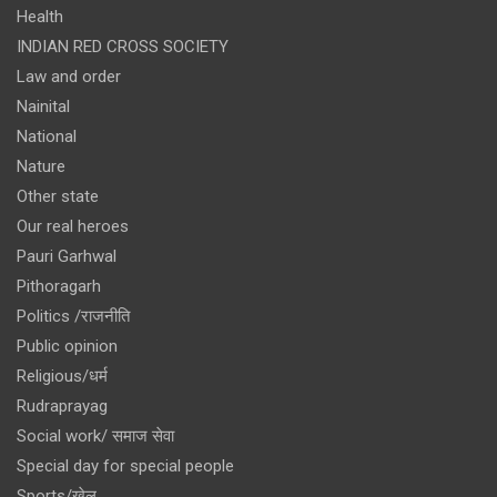
Health
INDIAN RED CROSS SOCIETY
Law and order
Nainital
National
Nature
Other state
Our real heroes
Pauri Garhwal
Pithoragarh
Politics /राजनीति
Public opinion
Religious/धर्म
Rudraprayag
Social work/ समाज सेवा
Special day for special people
Sports/खेल