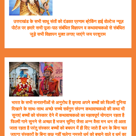
उत्तराखंड के सभी साधु संतों को दंडवत प्रणाम ब्रेकिंग हाई वोल्टेज न्यूज़
पोर्टल पर हमारे सभी पूजा-पाठ संबंधित विज्ञापन व कथावाचकओ से संबंधित
जुड़े सभी विज्ञापन मुक्त लगाए जाएंगे जय परशुराम
भारत के सभी सनातनीओं से अनुरोध है कृपया अपने बच्चों को फिल्मी दुनिया
दिखाने के साथ-साथ अच्छे सच्चे सर्वगुण संपन्न कथावाचकओ की कथा भी
सुनाएं बच्चों को संस्कार देने में कथावाचकओ का महत्वपूर्ण योगदान रहता है
फिल्मी गाने सुनने से अच्छा है भजन सुनिए जैसा अन्न वैसा मन धन तो आता
जाता रहता है परंतु संस्कार बच्चों को बचपन में ही दिए जाते हैं धन के बिना चल
जाएगा संस्कारों के बिना कुछ नहीं चलेगा नमस्ते धर्म को बचाने वाले व धर्म का