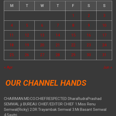
M
T
W
T
F
S
S
1
2
3
4
5
6
7
8
9
10
11
12
13
14
15
16
17
18
19
20
21
22
23
24
25
26
27
28
29
30
31
« Apr
Jun »
OUR CHANNEL HANDS
CHAIRMAN.MD.CO.CHIEF.RESPECTED DharaRudraPrashad
SEMWAL ji BUREAU CHIEF/EDITOR CHIEF 1.Miss Renu
Semwal(Ricky) 2.DR.Trayambak Semwal 3.Mr.Basant Semwal
4.Savitri