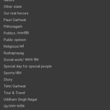
Other state
Our real heroes
Pauri Garhwal
Pithoragarh
Politics /राजनीति
Public opinion
Religious/धर्म
Rudraprayag
Social work/ समाज सेवा
Special day for special people
Sports/खेल
Story
Tehri Garhwal
Tour & Travel
Uddham Singh Nagar
Up/उत्तर प्रदेश