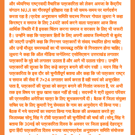
और ध्येयनिष्ठ राष्ट्रवादी वैचारिक पत्रकारिता को लेकर अमजा के केंद्रीय
संगठन NUJI का गौरवपूर्ण इतिहास रहा है जो समय-समय पर मार्गदर्शन
करता रहा है।प्रदेश अनुशासन समिति सदस्य गिरधर गोपाल लूथरा ने कहा
किराष्ट्र व समाज के लिए 24घंटे कार्य करने वाला पत्रकार आज किस
आर्थिक स्थिति में है इसका चिंतन करना समाज व सरकार के लिए भी जरूरी
है। उन्होंने कहा कि पत्रकार हितों के लिए अपनी आवाज जिम्मेदारी से बुलंद
की जाएगी उन्होंने कहा कि निरन्तर पत्रकारों से संवाद स्थापित होना चाहिए
और उन्हें मौजूद समस्याओं का भी समयबद्ध तरीके से निस्तारण होना चाहिए।
लूथरा ने कहा कि ऑल मीडिया जर्नलिस्ट एसोसिएशन उत्तराखंड लगातार
पत्रकारों के मुद्दे को लगातार उठाता है और आगे भी उठाता रहेगा। उन्होंने
पत्रकारों की सुरक्षा के लिए कड़े कानून बनाने की मांग रखी । मदन सिंह ने
पत्रकारिता के इस दौर को चुनौतीपूर्ण बताया और कहा कि जो पत्रकार राष्ट्र
व समाज की सेवा में 7×24 लगातार कार्य करता है वही स्वयं को असुरक्षित
पाता है, पत्रकारों की सुरक्षा को कानून बनाने की नितांत जरूरत है, पर अभी
तक इस विषय पर कुछ खास पहल नहीं हो पाई। सदस्यों ने श्री लूथरा परिवार
की प्रस्तावित अमेरिका यात्रा के लिए शुभकामनायें दी। बैठक में जिला संयुक्त
सचिव पद के लिए कुमारी रेणु सेमवाल के नाम का अनुमोदन भी किया गया।
बैठक में नये सदस्यों का स्वागत किया गया.बैठक की अध्यक्षता करते हुए
जिलाध्यक्ष सोनू सिंह ने टीवी पत्रकारों की चुनौतियों की चर्चा की।सोनू सिंह ने
बताया कि 30मई को पत्रकारिता दिवस के अवसर पर जिला इकाई देहरादून
द्वारा हिंदी पत्रकारिता दिवस मनाया जाएगाप्रदेश अनुशासन समिति संयोजक