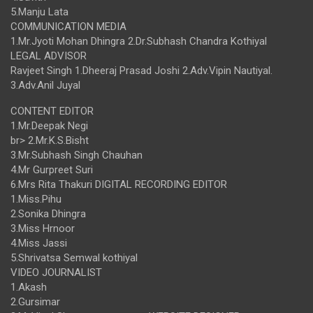
5.Manju Lata
COMMUNICATION MEDIA
1.Mr.Jyoti Mohan Dhingra 2.Dr.Subhash Chandra Kothiyal
LEGAL ADVISOR
Ravjeet Singh 1.Dheeraj Prasad Joshi 2.Adv.Vipin Nautiyal.
3.Adv.Anil Juyal
CONTENT EDITOR
1.Mr.Deepak Negi
br> 2.Mr.K.S.Bisht
3.Mr.Subhash Singh Chauhan
4.Mr Gurpreet Suri
6.Mrs Rita Thakuri DIGITAL RECORDING EDITOR
1.Miss.Pihu
2.Sonika Dhingra
3.Miss Hrnoor
4.Miss Jassi
5.Shrivatsa Semwal kothiyal
VIDEO JOURNALIST
1.Akash
2.Gursimar