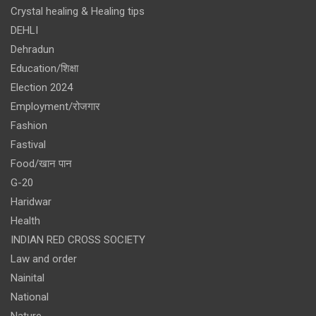
Crystal healing & Healing tips
DEHLI
Dehradun
Education/शिक्षा
Election 2024
Employment/रोजगार
Fashion
Fastival
Food/खान पान
G-20
Haridwar
Health
INDIAN RED CROSS SOCIETY
Law and order
Nainital
National
Nature