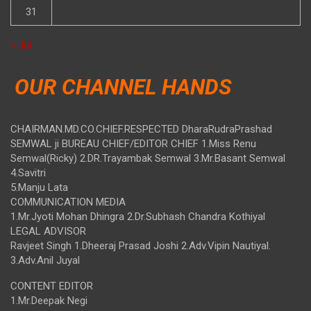
31
« Jul
OUR CHANNEL HANDS
CHAIRMAN.MD.CO.CHIEF.RESPECTED DharaRudraPrashad
SEMWAL ji BUREAU CHIEF/EDITOR CHIEF 1.Miss Renu
Semwal(Ricky) 2.DR.Trayambak Semwal 3.Mr.Basant Semwal
4.Savitri
5.Manju Lata
COMMUNICATION MEDIA
1.Mr.Jyoti Mohan Dhingra 2.Dr.Subhash Chandra Kothiyal
LEGAL ADVISOR
Ravjeet Singh 1.Dheeraj Prasad Joshi 2.Adv.Vipin Nautiyal.
3.Adv.Anil Juyal
CONTENT EDITOR
1.Mr.Deepak Negi