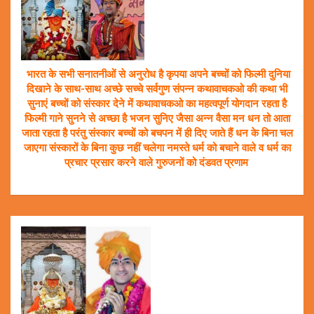
भारत के सभी सनातनीओं से अनुरोध है कृपया अपने बच्चों को फिल्मी दुनिया
दिखाने के साथ-साथ अच्छे सच्चे सर्वगुण संपन्न कथावाचकओ की कथा भी
सुनाएं बच्चों को संस्कार देने में कथावाचकओ का महत्वपूर्ण योगदान रहता है
फिल्मी गाने सुनने से अच्छा है भजन सुनिए जैसा अन्न वैसा मन धन तो आता
जाता रहता है परंतु संस्कार बच्चों को बचपन में ही दिए जाते हैं धन के बिना चल
जाएगा संस्कारों के बिना कुछ नहीं चलेगा नमस्ते धर्म को बचाने वाले व धर्म का
प्रचार प्रसार करने वाले गुरुजनों को दंडवत प्रणाम