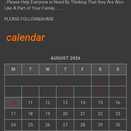
...Please Help Everyone in Need By Thinking That they Are Also
Like A Part of Your Family...........
PLEASE FOLLOW&SHARE
calendar
AUGUST 2026
M
T
W
T
F
S
S
1
2
3
4
5
6
7
8
9
10
11
12
13
14
15
16
17
18
19
20
21
22
23
24
25
26
27
28
29
30