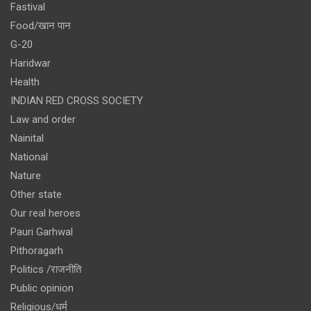
Fastival
Food/खान पान
G-20
Haridwar
Health
INDIAN RED CROSS SOCIETY
Law and order
Nainital
National
Nature
Other state
Our real heroes
Pauri Garhwal
Pithoragarh
Politics /राजनीति
Public opinion
Religious/धर्म