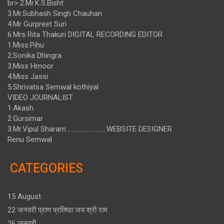
br> 2.Mr.K.S.Bisht
3.Mr.Subhash Singh Chauhan
4.Mr Gurpreet Suri
6.Mrs Rita Thakuri DIGITAL RECORDING EDITOR
1.Miss.Pihu
2.Sonika Dhingra
3.Miss Hrnoor
4.Miss Jassi
5.Shrivatsa Semwal kothiyal
VIDEO JOURNALIST
1.Akash
2.Gursimar
3.Mr.Vipul Sharam...........................WEBSITE DESIGNER
Renu Semwal
CATEGORIES
15 August
22 जनवरी प्राण प्रतिष्ठा जय श्री राम
26 जनवरी